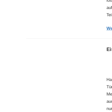
lo
au
Te
We
Ei
Ha
Tü
Me
au
nu