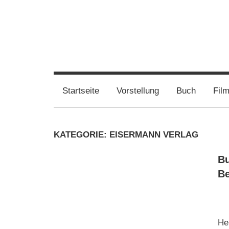
Zum
Inhalt
springen
Film,
Vampirwaschbaer
Bücher,
Events,
Wahnsinn
Startseite
Vorstellung
Buch
Fil
Gedanken
halt
mein
KATEGORIE:
EISERMANN VERLAG
Leben
oder
Bu
mein
Be
persönlicher
Wahnsinn
He