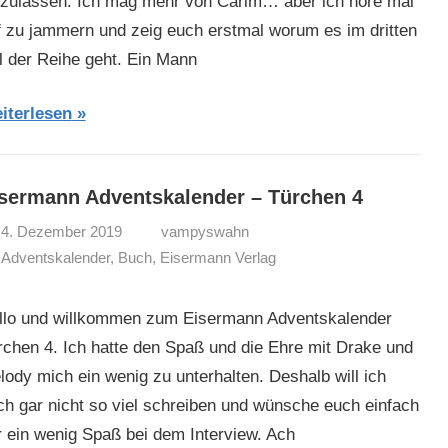
szulassen. Ich mag mehr von Carim… aber ich höre mal
f zu jammern und zeig euch erstmal worum es im dritten
il der Reihe geht. Ein Mann
iterlesen
sermann Adventskalender – Türchen 4
4. Dezember 2019
vampyswahn
Adventskalender
,
Buch
,
Eisermann Verlag
llo und willkommen zum Eisermann Adventskalender
rchen 4. Ich hatte den Spaß und die Ehre mit Drake und
lody mich ein wenig zu unterhalten. Deshalb will ich
ch gar nicht so viel schreiben und wünsche euch einfach
r ein wenig Spaß bei dem Interview. Ach