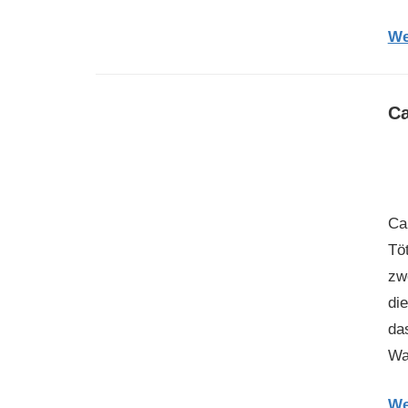
We
Ca
Ca
Tö
zwe
di
da
Wa
We