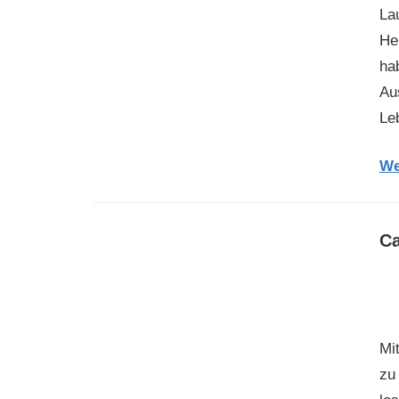
La
He
ha
Au
Le
We
Ca
Mi
zu