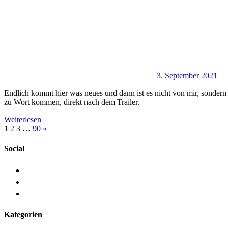
3. September 2021
Endlich kommt hier was neues und dann ist es nicht von mir, sondern
zu Wort kommen, direkt nach dem Trailer.
Weiterlesen
Beitragsnavigation
Nächste
1
2
3
…
90
»
Beiträge
Social
Kategorien