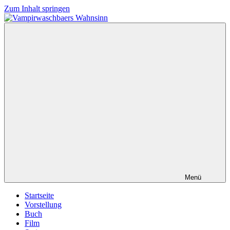
Zum Inhalt springen
Vampirwaschbaers
Film,
Wahnsinn
Bücher,
Events,
Gedanken
halt
mein
Leben
oder
mein
persönlicher
Wahnsinn
Menü
Startseite
Vorstellung
Buch
Film