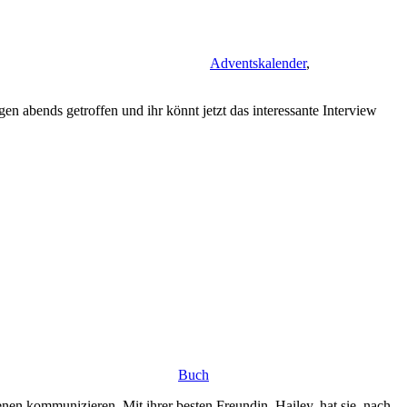
Adventskalender
,
n abends getroffen und ihr könnt jetzt das interessante Interview
Buch
en kommunizieren. Mit ihrer besten Freundin, Hailey, hat sie, nach