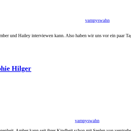
vampyswahn
mber und Hailey interviewen kann. Also haben wir uns vor ein paar Tage
hie Hilger
vampyswahn
nheit. Amber kann seit ihrer Kindheit schon mit Seelen von verstorben