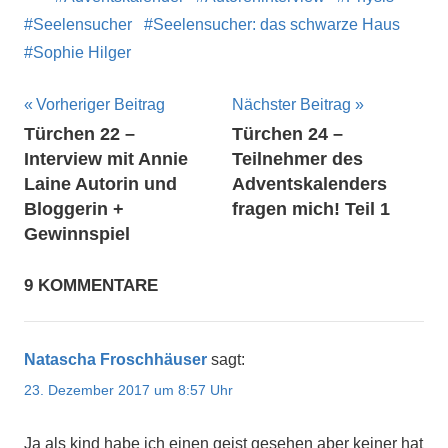
Seelensucher
Seelensucher: das schwarze Haus
Sophie Hilger
Beitragsnavigation
Vorheriger Beitrag
Nächster Beitrag
Türchen 22 –
Türchen 24 –
Interview mit Annie
Teilnehmer des
Laine Autorin und
Adventskalenders
Bloggerin +
fragen mich! Teil 1
Gewinnspiel
9 KOMMENTARE
Natascha Froschhäuser
sagt:
23. Dezember 2017 um 8:57 Uhr
Ja als kind habe ich einen geist gesehen aber keiner hat