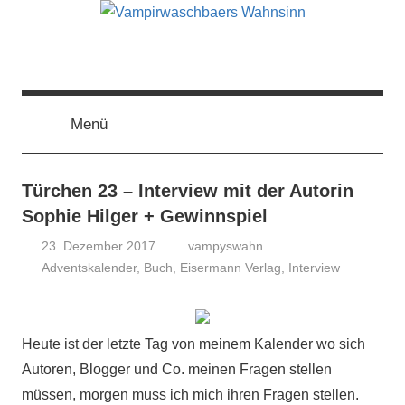
Zum
Inhalt
springen
Vampirwaschbaers
Film,
Bücher,
Events,
Menü
Wahnsinn
Gedanken
halt
mein
Türchen 23 – Interview mit der Autorin
Leben
Sophie Hilger + Gewinnspiel
oder
23. Dezember 2017
vampyswahn
mein
Adventskalender
,
Buch
,
Eisermann Verlag
,
Interview
persönlicher
Wahnsinn
Heute ist der letzte Tag von meinem Kalender wo sich
Autoren, Blogger und Co. meinen Fragen stellen
müssen, morgen muss ich mich ihren Fragen stellen.