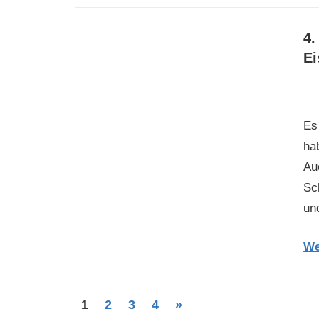
4.
Ei
Es
ha
Auc
Sc
un
We
Beitragsnavigation
Nächste
1
2
3
4
»