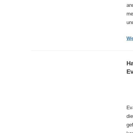
an
me
un
We
Ha
E
Ev
di
ge