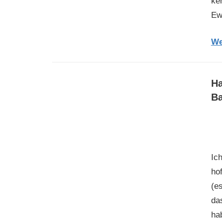
ke
Ew
We
Ha
Ba
Ic
hof
(e
da
ha