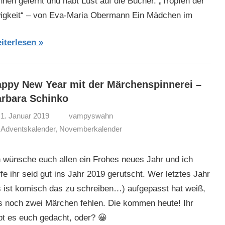
nnen gelernt und habt Lust auf die Bücher. „Tropfen der
igkeit“ – von Eva-Maria Obermann Ein Mädchen im
iterlesen
ppy New Year mit der Märchenspinnerei –
rbara Schinko
1. Januar 2019
vampyswahn
Adventskalender
,
Novemberkalender
h wünsche euch allen ein Frohes neues Jahr und ich
fe ihr seid gut ins Jahr 2019 gerutscht. Wer letztes Jahr
s ist komisch das zu schreiben…) aufgepasst hat weiß,
s noch zwei Märchen fehlen. Die kommen heute! Ihr
bt es euch gedacht, oder? 😀