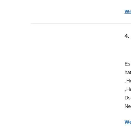
We
4.
Es 
ha
„H
„H
Ds
Ne
We