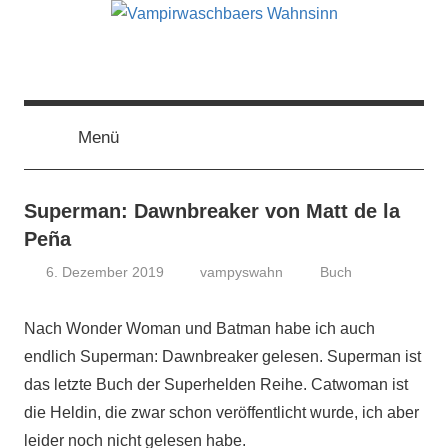
Zum
Inhalt
springen
Vampirwaschbaers
Film,
Bücher,
Events,
Menü
Wahnsinn
Gedanken
halt
mein
Superman: Dawnbreaker von Matt de la
Leben
Peña
oder
6. Dezember 2019
vampyswahn
Buch
mein
persönlicher
Wahnsinn
Nach Wonder Woman und Batman habe ich auch
endlich Superman: Dawnbreaker gelesen. Superman ist
das letzte Buch der Superhelden Reihe. Catwoman ist
die Heldin, die zwar schon veröffentlicht wurde, ich aber
leider noch nicht gelesen habe.