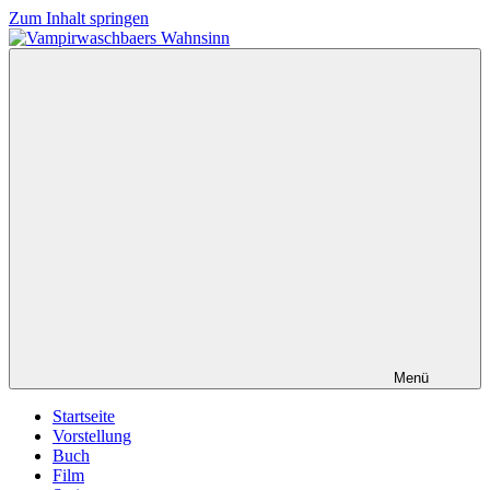
Zum Inhalt springen
Vampirwaschbaers
Film,
Wahnsinn
Bücher,
Events,
Gedanken
halt
mein
Leben
oder
mein
persönlicher
Wahnsinn
Menü
Startseite
Vorstellung
Buch
Film