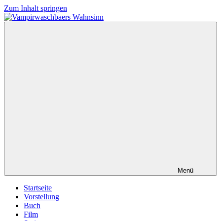
Zum Inhalt springen
Vampirwaschbaers
Film,
Wahnsinn
Bücher,
Events,
Gedanken
halt
mein
Leben
oder
mein
persönlicher
Wahnsinn
Menü
Startseite
Vorstellung
Buch
Film