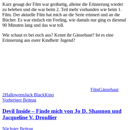
Kurz gesagt der Film war großartig, alleine die Erinnerung wieder
zu beleben und die war beim 2. Teil mehr vorhanden wie beim 1.
Film. Der aktuelle Film hat mich an die Serie erinnert und an die
Bücher. Es war einfach ein Feeling, wie damals nur ging es diesmal
90 Minuten lang und das war toll.
Wie schaut es bei euch aus? Kennt ihr Gänsehaut? Ist es eine
Erinnerung aus eurer Kindheit/ Jugend?
Film
Gänsehaut
2
Halloween
Jack Black
Kino
Beitragsnavigation
Vorheriger Beitrag
Devil Inside – Finde mich von Jo D. Shannon und
Jacqueline V. Droullier
Nächster Beitrag