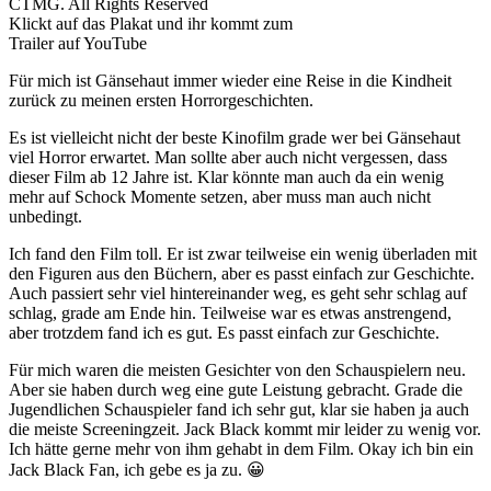
CTMG. All Rights Reserved
Klickt auf das Plakat und ihr kommt zum
Trailer auf YouTube
Für mich ist Gänsehaut immer wieder eine Reise in die Kindheit
zurück zu meinen ersten Horrorgeschichten.
Es ist vielleicht nicht der beste Kinofilm grade wer bei Gänsehaut
viel Horror erwartet. Man sollte aber auch nicht vergessen, dass
dieser Film ab 12 Jahre ist. Klar könnte man auch da ein wenig
mehr auf Schock Momente setzen, aber muss man auch nicht
unbedingt.
Ich fand den Film toll. Er ist zwar teilweise ein wenig überladen mit
den Figuren aus den Büchern, aber es passt einfach zur Geschichte.
Auch passiert sehr viel hintereinander weg, es geht sehr schlag auf
schlag, grade am Ende hin. Teilweise war es etwas anstrengend,
aber trotzdem fand ich es gut. Es passt einfach zur Geschichte.
Für mich waren die meisten Gesichter von den Schauspielern neu.
Aber sie haben durch weg eine gute Leistung gebracht. Grade die
Jugendlichen Schauspieler fand ich sehr gut, klar sie haben ja auch
die meiste Screeningzeit. Jack Black kommt mir leider zu wenig vor.
Ich hätte gerne mehr von ihm gehabt in dem Film. Okay ich bin ein
Jack Black Fan, ich gebe es ja zu. 😀