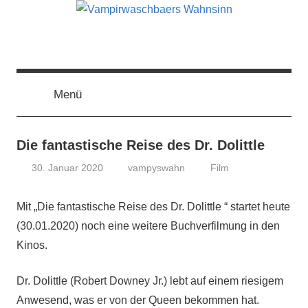
Zum
Inhalt
springen
Vampirwaschbaers
Film,
Bücher,
Events,
Menü
Wahnsinn
Gedanken
halt
mein
Die fantastische Reise des Dr. Dolittle
Leben
30. Januar 2020
vampyswahn
Film
oder
mein
Mit „Die fantastische Reise des Dr. Dolittle “ startet heute
persönlicher
Wahnsinn
(30.01.2020) noch eine weitere Buchverfilmung in den
Kinos.
Dr. Dolittle (Robert Downey Jr.) lebt auf einem riesigem
Anwesend, was er von der Queen bekommen hat.