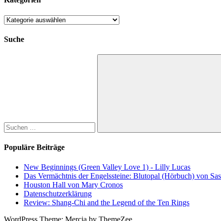
Kategorien
Suche
Suchen
nach:
Suchen
Populäre Beiträge
New Beginnings (Green Valley Love 1) - Lilly Lucas
Das Vermächtnis der Engelssteine: Blutopal (Hörbuch) von Sas
Houston Hall von Mary Cronos
Datenschutzerklärung
Review: Shang-Chi and the Legend of the Ten Rings
WordPress Theme: Mercia by ThemeZee.