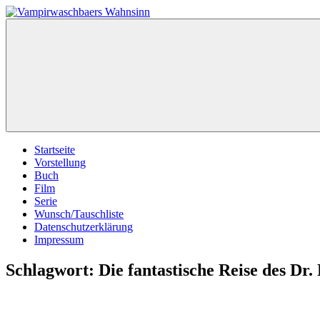
Zum
Inhalt
Vampirwaschbaers
Film,
springen
Wahnsinn
Bücher,
Events,
Gedanken
halt
mein
Leben
oder
mein
Startseite
persönlicher
Vorstellung
Wahnsinn
Buch
Film
Serie
Wunsch/Tauschliste
Datenschutzerklärung
Impressum
Schlagwort:
Die fantastische Reise des Dr. 