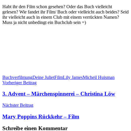
Habt ihr den Film schon gesehen? Oder das Buch vielleicht
gelesen? Wie fandet ihr Film/ Buch oder vielleicht auch beides? Seid
ihr vielleicht auch in einem Club mit einem verrückten Namen?
Muss ja nicht unbedingt ein Buchclub sein =)
Buchverfilmung
Deine Juliet
Film
Lily James
Micheil Huisman
Beitragsnavigation
Vorheriger Beitrag
3. Advent – Märchenspinnerei – Christina Löw
Nächster Beitrag
Mary Poppins Rückkehr – Film
Schreibe einen Kommentar