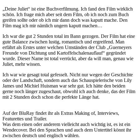
„Deine Juliet“ ist eine Buchverfilmung. Ich fand den Film wirklich
schön. Ich frage mich aber seit dem Film, ob ich noch zum Buch
greifen sollte oder ob ich mir dann doch was kaputt mache. Den
Film mag ich mir nämlich ungern kaputt machen…
Ich war die gut 2 Stunden total im Bann gezogen. Der Film hat eine
gute Balance zwischen lustig, romantisch und ergreifend. Man
erfährt als Erstes unter welchen Umständen der Club „Guerneyers
Freunde von Dichtung und Kartoffelschalenauflauf“ gegründet
wurde. Dieser Name ist total verrückt, aber da will man, genau wie
Juliet, mehr wissen.
Ich war wie gesagt total gefesselt. Nicht nur wegen der Geschichte
oder der Landschaft, sondern auch das Schauspielerische von Lily
James und Michiel Huisman war sehr gut. Ich hätte den beiden
gerne noch länger zugeschaut, obwohl ich auch denke, das der Film
mit 2 Stunden doch schon die perfekte Länge hat.
Auf der BluRay findet ihr als Extras Making of, Interviews,
Featurettes und Trailer.
Was dem einen oder anderem vielleicht auch wichtig ist, es ist ein
Wendecover. Bei den Sprachen und auch dem Untertitel könnt ihr
zwischen deutsch und englisch wählen.