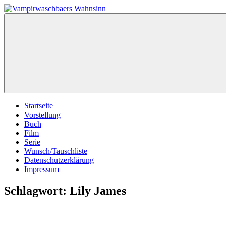
Zum
Inhalt
Vampirwaschbaers
Film,
springen
Wahnsinn
Bücher,
Events,
Gedanken
halt
mein
Leben
oder
mein
Startseite
persönlicher
Vorstellung
Wahnsinn
Buch
Film
Serie
Wunsch/Tauschliste
Datenschutzerklärung
Impressum
Schlagwort:
Lily James