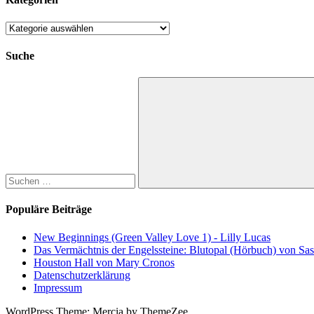
Kategorien
Suche
Suchen
nach:
Suchen
Populäre Beiträge
New Beginnings (Green Valley Love 1) - Lilly Lucas
Das Vermächtnis der Engelssteine: Blutopal (Hörbuch) von Sas
Houston Hall von Mary Cronos
Datenschutzerklärung
Impressum
WordPress Theme: Mercia by ThemeZee.