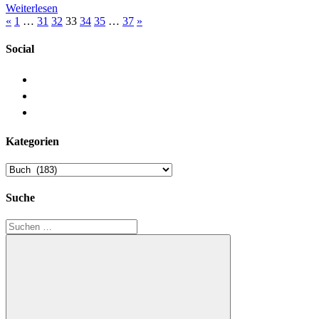
Weiterlesen
Beitragsnavigation
Vorherige
Nächste
«
1
…
31
32
33
34
35
…
37
»
Beiträge
Beiträge
Social
Kategorien
Kategorien
Suche
Suchen
nach: