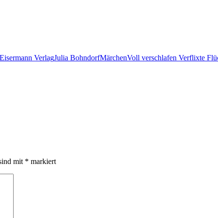
Eisermann Verlag
Julia Bohndorf
Märchen
Voll verschlafen Verflixte Fl
sind mit
*
markiert