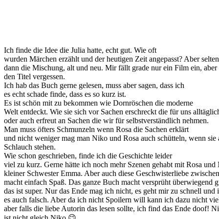
Ich finde die Idee die Julia hatte, echt gut. Wie oft
wurden Märchen erzählt und der heutigen Zeit angepasst? Aber seltene
dann die Mischung, alt und neu. Mir fällt grade nur ein Film ein, aber
den Titel vergessen.
Ich hab das Buch gerne gelesen, muss aber sagen, dass ich
es echt schade finde, dass es so kurz ist.
Es ist schön mit zu bekommen wie Dornröschen die moderne
Welt entdeckt. Wie sie sich vor Sachen erschreckt die für uns alltäglic
oder auch erfreut an Sachen die wir für selbstverständlich nehmen.
Man muss öfters Schmunzeln wenn Rosa die Sachen erklärt
und nicht weniger mag man Niko und Rosa auch schütteln, wenn sie
Schlauch stehen.
Wie schon geschrieben, finde ich die Geschichte leider
viel zu kurz. Gerne hätte ich noch mehr Szenen gehabt mit Rosa und
kleiner Schwester Emma. Aber auch diese Geschwisterliebe zwischen
macht einfach Spaß. Das ganze Buch macht versprüht überwiegend 
das ist super. Nur das Ende mag ich nicht, es geht mir zu schnell und 
es auch falsch. Aber da ich nicht Spoilern will kann ich dazu nicht vie
aber falls die liebe Autorin das lesen sollte, ich find das Ende doof! N
ist nicht gleich Niko 😉