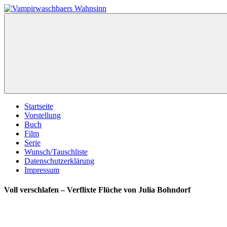
Zum
Inhalt
Vampirwaschbaers
Film,
springen
Wahnsinn
Bücher,
Events,
Gedanken
halt
mein
Leben
oder
mein
Startseite
persönlicher
Vorstellung
Wahnsinn
Buch
Film
Serie
Wunsch/Tauschliste
Datenschutzerklärung
Impressum
Voll verschlafen – Verflixte Flüche von Julia Bohndorf