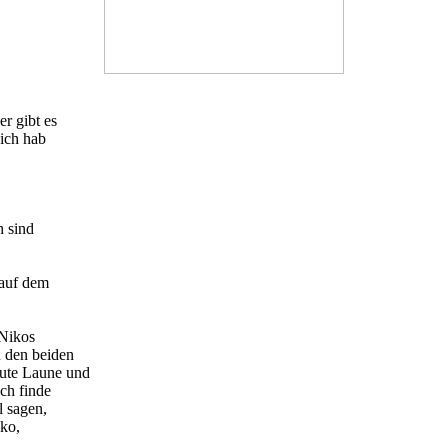
r gibt es
 ich hab
h sind
 auf dem
 Nikos
 den beiden
gute Laune und
ich finde
l sagen,
iko,