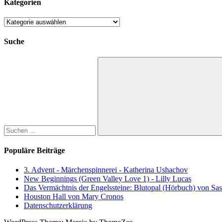
Kategorien
Kategorien
Suche
Suchen
nach:
Suchen
Populäre Beiträge
3. Advent - Märchenspinnerei - Katherina Ushachov
New Beginnings (Green Valley Love 1) - Lilly Lucas
Das Vermächtnis der Engelssteine: Blutopal (Hörbuch) von Sas
Houston Hall von Mary Cronos
Datenschutzerklärung