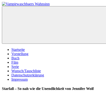
Zum
Inhalt
Vampirwaschbaers
Film,
springen
Wahnsinn
Bücher,
Events,
Gedanken
halt
mein
Leben
oder
mein
Startseite
persönlicher
Vorstellung
Wahnsinn
Buch
Film
Serie
Wunsch/Tauschliste
Datenschutzerklärung
Impressum
Starfall – So nah wie die Unendlichkeit von Jennifer Wolf