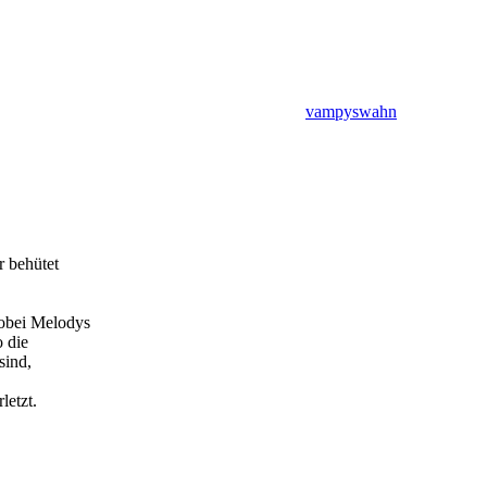
vampyswahn
r behütet
wobei Melodys
o die
sind,
letzt.