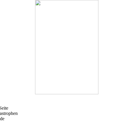
Seite
tastrophen
ede