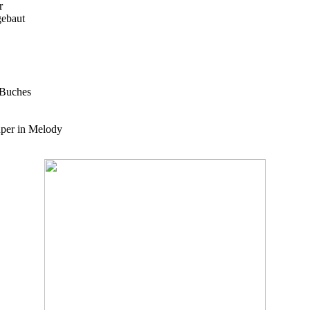
r
gebaut
 Buches
uper in Melody