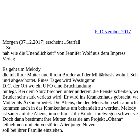
6. Dezember 2017
Morgen (07.12.2017) erscheint „Starfall
– So
nah wie die Unendlichkeit“ von Jennifer Wolf aus dem Impress
Verlag.
Es geht um Melody
die mit ihrer Mutter und ihrem Bruder auf der Militärbasis wohnt. Seh
und abgeschottet. Eines Tages wird Washignton
D.C. der Ort wo ein UFO eine Bruchlandung
hinlegt. Bei dem Sturz brechen unter anderem die Fensterscheiben, 
Bruder sehr stark verletzt wird. Er wird ins Krankenhaus gebracht, w
Mutter als Ärztin arbeitet. Die Aliens, die den Menschen sehr ähnlich 
kommen auch in das Krankenhaus um behandelt zu werden. Melody
ist sauer auf die Aliens, immerhin ist ihr Bruder ihretwegen schwer ver
Doch dann bestimmt ihre Mutter, dass sie am Projekt „Ohana“
teilnehmen und ein verstörter Alienjunge Neven
soll bei ihrer Familie einziehen.