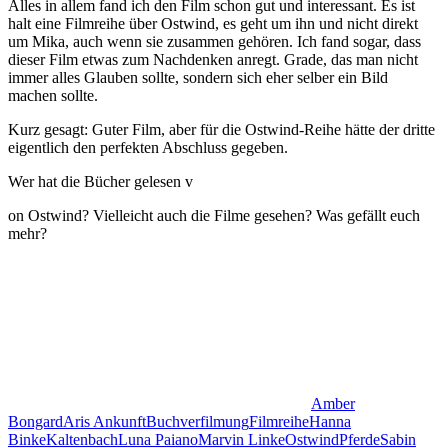
Alles in allem fand ich den Film schon gut und interessant. Es ist
halt eine Filmreihe über Ostwind, es geht um ihn und nicht direkt
um Mika, auch wenn sie zusammen gehören. Ich fand sogar, dass
dieser Film etwas zum Nachdenken anregt. Grade, das man nicht
immer alles Glauben sollte, sondern sich eher selber ein Bild
machen sollte.
Kurz gesagt: Guter Film, aber für die Ostwind-Reihe hätte der dritte
eigentlich den perfekten Abschluss gegeben.
Wer hat die Bücher gelesen v
on Ostwind? Vielleicht auch die Filme gesehen? Was gefällt euch
mehr?
Amber
Bongard
Aris Ankunft
Buchverfilmung
Filmreihe
Hanna
Binke
Kaltenbach
Luna Paiano
Marvin Linke
Ostwind
Pferde
Sabin