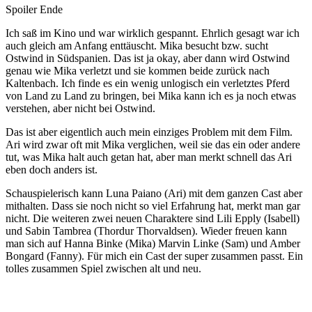
Spoiler Ende
Ich saß im Kino und war wirklich gespannt. Ehrlich gesagt war ich
auch gleich am Anfang enttäuscht. Mika besucht bzw. sucht
Ostwind in Südspanien. Das ist ja okay, aber dann wird Ostwind
genau wie Mika verletzt und sie kommen beide zurück nach
Kaltenbach. Ich finde es ein wenig unlogisch ein verletztes Pferd
von Land zu Land zu bringen, bei Mika kann ich es ja noch etwas
verstehen, aber nicht bei Ostwind.
Das ist aber eigentlich auch mein einziges Problem mit dem Film.
Ari wird zwar oft mit Mika verglichen, weil sie das ein oder andere
tut, was Mika halt auch getan hat, aber man merkt schnell das Ari
eben doch anders ist.
Schauspielerisch kann Luna Paiano (Ari) mit dem ganzen Cast aber
mithalten. Dass sie noch nicht so viel Erfahrung hat, merkt man gar
nicht. Die weiteren zwei neuen Charaktere sind Lili Epply (Isabell)
und Sabin Tambrea (Thordur Thorvaldsen). Wieder freuen kann
man sich auf Hanna Binke (Mika) Marvin Linke (Sam) und Amber
Bongard (Fanny). Für mich ein Cast der super zusammen passt. Ein
tolles zusammen Spiel zwischen alt und neu.