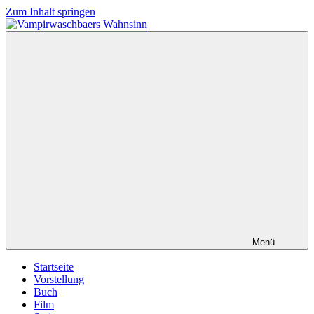
Zum Inhalt springen
Vampirwaschbaers
Film,
Wahnsinn
Bücher,
Events,
Gedanken
halt
mein
Leben
oder
mein
persönlicher
Wahnsinn
Menü
Startseite
Vorstellung
Buch
Film