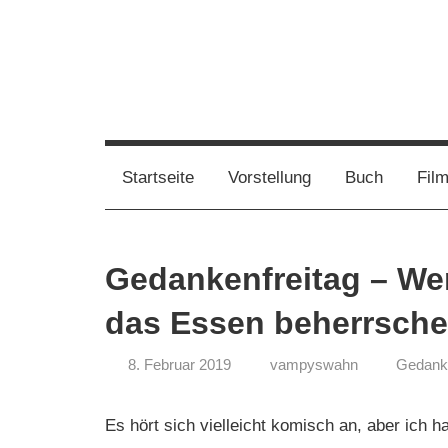
Zum
Inhalt
springen
Film,
Vampirwaschbaer
Bücher,
Events,
Wahnsinn
Startseite
Vorstellung
Buch
Fil
Gedanken
halt
mein
Gedankenfreitag – We
Leben
oder
das Essen beherrsch
mein
persönlicher
8. Februar 2019
vampyswahn
Gedanke
Wahnsinn
Es hört sich vielleicht komisch an, aber ich 