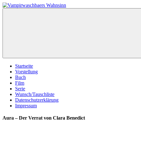
Zum
Inhalt
Vampirwaschbaers
Film,
springen
Wahnsinn
Bücher,
Events,
Gedanken
halt
mein
Leben
oder
mein
Startseite
persönlicher
Vorstellung
Wahnsinn
Buch
Film
Serie
Wunsch/Tauschliste
Datenschutzerklärung
Impressum
Aura – Der Verrat von Clara Benedict