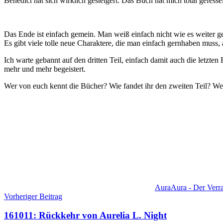
Benedict hat sich wirklich gesteigert. Das Buch hat mich total gefes
Das Ende ist einfach gemein. Man weiß einfach nicht wie es weiter ge
Es gibt viele tolle neue Charaktere, die man einfach gernhaben muss,
Ich warte gebannt auf den dritten Teil, einfach damit auch die letzte
mehr und mehr begeistert.
Wer von euch kennt die Bücher? Wie fandet ihr den zweiten Teil? Wer
Aura
Aura - Der Verra
Beitragsnavigation
Vorheriger Beitrag
161011: Rückkehr von Aurelia L. Night