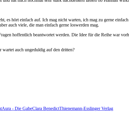
selt und hat mich nochmal sehr stark nachdenken lassen ob Hannah wirkl
ht, es hört einfach auf. Ich mag nicht warten, ich mag zu gerne einfac
 aber auch viele, die man einfach gerne loswerden mag.
n Fragen hoffentlich beantwortet werden. Die Idee für die Reihe war vo
 wartet auch ungeduldig auf den dritten?
t
Aura - Die Gabe
Clara Benedict
Thienemann-Esslinger Verlag