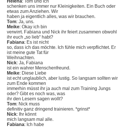
Helena
: Tom und ich
schenken uns immer nur Kleinigkeiten. Ein Buch oder
etwas zum Anziehen. Wir
haben ja eigentlich alles, was wir brauchen.
Tom
: Ja, uns.
Meike
: Okay ich bin
verwirrt. Fabiana und Nick ihr feiert zusammen obwohl
ihr euch „so lieb“ habt?
Fabiana
: Es ist nicht
so, dass ich das möchte. Ich fühle mich verpflichtet. Er
ist meine gute Tat für
Weihnachten.
Nick
: Ja, Fabiana
ist ein wahrer Menschenfreund.
Meike
: Diese Liebe
ist echt unglaublich, aber lustig. So langsam sollten wir
zum Ende kommen
immerhin müsst ihr ja auch mal zum Training Jungs
oder? Gibt es noch was, was
ihr den Lesern sagen wollt?
Tom
: Nick muss
definitiv ganz dringend trainieren. *grinst*
Nick
: Ihr könnt
mich langsam mal alle.
Fabiana
: Ich habe