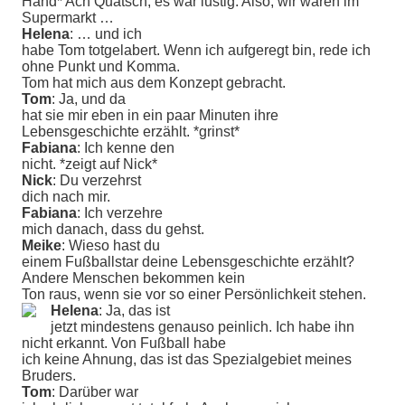
Hand* Ach Quatsch, es war lustig. Also, wir waren im
Supermarkt …
Helena
: … und ich
habe Tom totgelabert. Wenn ich aufgeregt bin, rede ich
ohne Punkt und Komma.
Tom hat mich aus dem Konzept gebracht.
Tom
: Ja, und da
hat sie mir eben in ein paar Minuten ihre
Lebensgeschichte erzählt. *grinst*
Fabiana
: Ich kenne den
nicht. *zeigt auf Nick*
Nick
: Du verzehrst
dich nach mir.
Fabiana
: Ich verzehre
mich danach, dass du gehst.
Meike
: Wieso hast du
einem Fußballstar deine Lebensgeschichte erzählt?
Andere Menschen bekommen kein
Ton raus, wenn sie vor so einer Persönlichkeit stehen.
Helena
: Ja, das ist
jetzt mindestens genauso peinlich. Ich habe ihn
nicht erkannt. Von Fußball habe
ich keine Ahnung, das ist das Spezialgebiet meines
Bruders.
Tom
: Darüber war