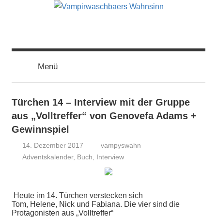
Zum
Inhalt
springen
Vampirwaschbaers
Film,
Bücher,
Events,
Menü
Wahnsinn
Gedanken
halt
mein
Türchen 14 – Interview mit der Gruppe
Leben
aus „Volltreffer“ von Genovefa Adams +
oder
Gewinnspiel
mein
14. Dezember 2017
vampyswahn
persönlicher
Adventskalender
,
Buch
,
Interview
Wahnsinn
Heute im 14. Türchen verstecken sich
Tom, Helene, Nick und Fabiana. Die vier sind die
Protagonisten aus „Volltreffer“