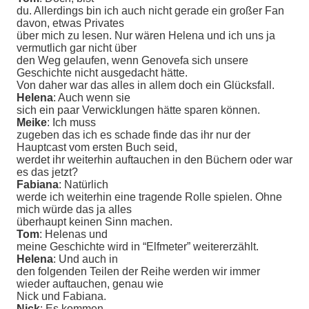
du. Allerdings bin ich auch nicht gerade ein großer Fan
davon, etwas Privates
über mich zu lesen. Nur wären Helena und ich uns ja
vermutlich gar nicht über
den Weg gelaufen, wenn Genovefa sich unsere
Geschichte nicht ausgedacht hätte.
Von daher war das alles in allem doch ein Glücksfall.
Helena
: Auch wenn sie
sich ein paar Verwicklungen hätte sparen können.
Meike
: Ich muss
zugeben das ich es schade finde das ihr nur der
Hauptcast vom ersten Buch seid,
werdet ihr weiterhin auftauchen in den Büchern oder war
es das jetzt?
Fabiana
: Natürlich
werde ich weiterhin eine tragende Rolle spielen. Ohne
mich würde das ja alles
überhaupt keinen Sinn machen.
Tom
: Helenas und
meine Geschichte wird in “Elfmeter” weitererzählt.
Helena
: Und auch in
den folgenden Teilen der Reihe werden wir immer
wieder auftauchen, genau wie
Nick und Fabiana.
Nick
: Es kommen