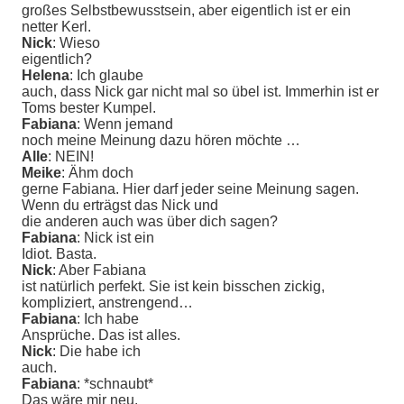
großes Selbstbewusstsein, aber eigentlich ist er ein
netter Kerl.
Nick
: Wieso
eigentlich?
Helena
: Ich glaube
auch, dass Nick gar nicht mal so übel ist. Immerhin ist er
Toms bester Kumpel.
Fabiana
: Wenn jemand
noch meine Meinung dazu hören möchte …
Alle
: NEIN!
Meike
: Ähm doch
gerne Fabiana. Hier darf jeder seine Meinung sagen.
Wenn du erträgst das Nick und
die anderen auch was über dich sagen?
Fabiana
: Nick ist ein
Idiot. Basta.
Nick
: Aber Fabiana
ist natürlich perfekt. Sie ist kein bisschen zickig,
kompliziert, anstrengend…
Fabiana
: Ich habe
Ansprüche. Das ist alles.
Nick
: Die habe ich
auch.
Fabiana
: *schnaubt*
Das wäre mir neu.