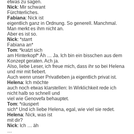
etwas zu sagen.
Nick
: Mir schwant
Fürchterliches.
Fabiana
: Nick ist
eigentlich ganz in Ordnung. So generell. Manchmal.
Man merkt es ihm nicht an.
Aber es ist so.
Nick
: *starrt
Fabiana an*
Tom
: *kratzt sich
am Hinterkopf* Äh … Ja. Ich bin ein bisschen aus dem
Konzept geraten. Ach ja.
Also, liebe Leser, ich freue mich, dass ihr so bei Helena
und mir mit fiebert.
Auch wenn unser Privatleben ja eigentlich privat ist.
Helena
: Ich möchte
auch noch etwas klarstellen: In Wirklichkeit rede ich
nicht halb so schnell und
viel wie Genovefa behauptet.
Tom
: *räuspert
sich* Und ich liebe Helena, egal, wie viel sie redet.
Helena
: Nick, was ist
mit dir?
Nick
: Ich … äh
…