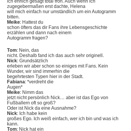
ich ehrlich gesagt total froh. Auch wenn ich
zugegebermaßen erst dachte, Helena
will mich einfach nur umständlich um ein Autogramm
bitten.
Meike
: Hattest du
schon öfters das dir Fans ihre Lebensgeschichte
erzählen und dann nach einem
Autogramm fragen?
Tom
: Nein, das
nicht. Deshalb fand ich das auch sehr originell.
Nick
: Grundsätzlich
erleben wir aber schon so einiges mit Fans. Kein
Wunder, wir sind immerhin die
begehrtesten Typen hier in der Stadt.
Fabiana
: *verdreht die
Augen*
Meike
: Nimm das
jetzt nicht persönlich Nick… aber ist das Ego von
Fußballern oft so groß?
Oder ist Nick da eine Ausnahme?
Nick
: Ich habe kein
großes Ego. Ich weiß einfach, wer ich bin und was ich
kann.
Tom
: Nick hat ein