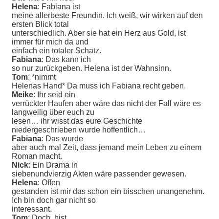
Helena
: Fabiana ist
meine allerbeste Freundin. Ich weiß, wir wirken auf den
ersten Blick total
unterschiedlich. Aber sie hat ein Herz aus Gold, ist
immer für mich da und
einfach ein totaler Schatz.
Fabiana
: Das kann ich
so nur zurückgeben. Helena ist der Wahnsinn.
Tom
: *nimmt
Helenas Hand* Da muss ich Fabiana recht geben.
Meike
: Ihr seid ein
verrückter Haufen aber wäre das nicht der Fall wäre es
langweilig über euch zu
lesen… ihr wisst das eure Geschichte
niedergeschrieben wurde hoffentlich…
Fabiana
: Das wurde
aber auch mal Zeit, dass jemand mein Leben zu einem
Roman macht.
Nick
: Ein Drama in
siebenundvierzig Akten wäre passender gewesen.
Helena
: Offen
gestanden ist mir das schon ein bisschen unangenehm.
Ich bin doch gar nicht so
interessant.
Tom
: Doch, bist