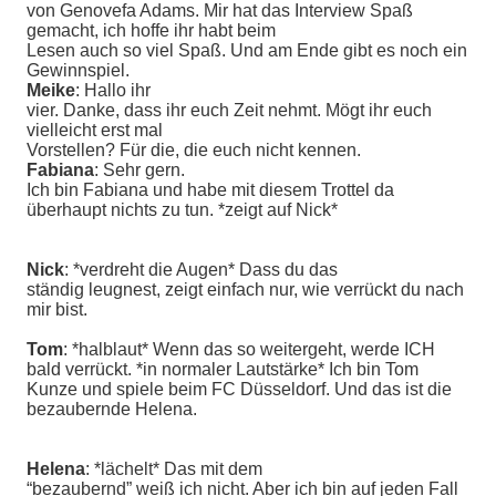
von Genovefa Adams. Mir hat das Interview Spaß
gemacht, ich hoffe ihr habt beim
Lesen auch so viel Spaß. Und am Ende gibt es noch ein
Gewinnspiel.
Meike
: Hallo ihr
vier. Danke, dass ihr euch Zeit nehmt. Mögt ihr euch
vielleicht erst mal
Vorstellen? Für die, die euch nicht kennen.
Fabiana
: Sehr gern.
Ich bin Fabiana und habe mit diesem Trottel da
überhaupt nichts zu tun. *zeigt auf Nick*
Nick
: *verdreht die Augen* Dass du das
ständig leugnest, zeigt einfach nur, wie verrückt du nach
mir bist.
Tom
: *halblaut* Wenn das so weitergeht, werde ICH
bald verrückt. *in normaler Lautstärke* Ich bin Tom
Kunze und spiele beim FC Düsseldorf. Und das ist die
bezaubernde Helena.
Helena
: *lächelt* Das mit dem
“bezaubernd” weiß ich nicht. Aber ich bin auf jeden Fall