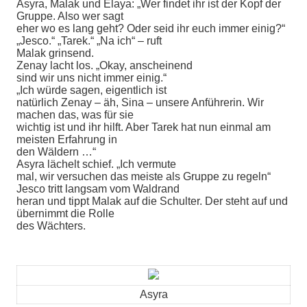
Asyra, Malak und Elaya: „Wer findet ihr ist der Kopf der
Gruppe. Also wer sagt
eher wo es lang geht? Oder seid ihr euch immer einig?“
„Jesco.“ „Tarek.“ „Na ich“ – ruft
Malak grinsend.
Zenay lacht los. „Okay, anscheinend
sind wir uns nicht immer einig.“
„Ich würde sagen, eigentlich ist
natürlich Zenay – äh, Sina – unsere Anführerin. Wir
machen das, was für sie
wichtig ist und ihr hilft. Aber Tarek hat nun einmal am
meisten Erfahrung in
den Wäldern …“
Asyra lächelt schief. „Ich vermute
mal, wir versuchen das meiste als Gruppe zu regeln“
Jesco tritt langsam vom Waldrand
heran und tippt Malak auf die Schulter. Der steht auf und
übernimmt die Rolle
des Wächters.
Asyra