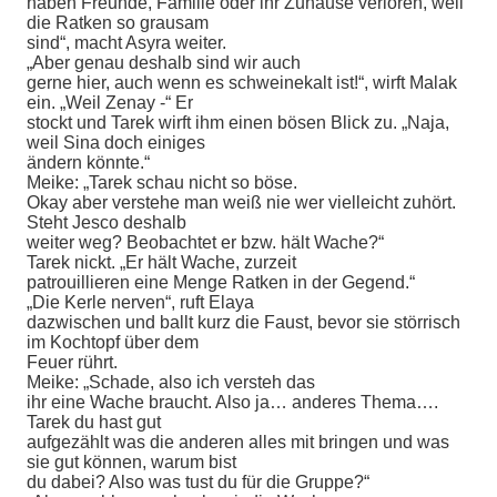
haben Freunde, Familie oder ihr Zuhause verloren, weil
die Ratken so grausam
sind“, macht Asyra weiter.
„Aber genau deshalb sind wir auch
gerne hier, auch wenn es schweinekalt ist!“, wirft Malak
ein. „Weil Zenay -“ Er
stockt und Tarek wirft ihm einen bösen Blick zu. „Naja,
weil Sina doch einiges
ändern könnte.“
Meike: „Tarek schau nicht so böse.
Okay aber verstehe man weiß nie wer vielleicht zuhört.
Steht Jesco deshalb
weiter weg? Beobachtet er bzw. hält Wache?“
Tarek nickt. „Er hält Wache, zurzeit
patrouillieren eine Menge Ratken in der Gegend.“
„Die Kerle nerven“, ruft Elaya
dazwischen und ballt kurz die Faust, bevor sie störrisch
im Kochtopf über dem
Feuer rührt.
Meike: „Schade, also ich versteh das
ihr eine Wache braucht. Also ja… anderes Thema….
Tarek du hast gut
aufgezählt was die anderen alles mit bringen und was
sie gut können, warum bist
du dabei? Also was tust du für die Gruppe?“