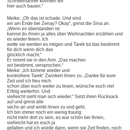
Schneemänner könnten wir
hier auch bauen.“
Meike: „Oh das ist schade. Und sind
wir am Ende bei Zenay? Okay“, grinst die Sina an.
„Wenn es überstanden ist
kannst du ihnen ja alles über Weihnachten erzählen und
es wieder feiern. Ich
wette sie werden es mögen und Tarek tut das bestimmt
für dich wenn dich das
glücklich macht.“
Er nimmt sie in den Arm. „Das machen
wir bestimmt, versprochen.“
Meike: „Ich komme wieder und
kontrolliere Tarek“ Zwinkert ihnen zu. „Danke für eure
Zeit und ich freu mich
schon über euch weiter zu lesen, wünsche euch viel
Erfolg weiterhin. Und
vielleicht sieht man sich wieder.“ Setzt ihren Rucksack
auf und grinst alle
sechs an und winkt ihnen zu und geht.
Ich bin immer noch ein wenig traurig
nicht mehr dort zu sein, es war schön bei Ihnen,
vielleicht hat es euch ja
gefallen und ich würde dann, wenn sie Zeit finden, noch