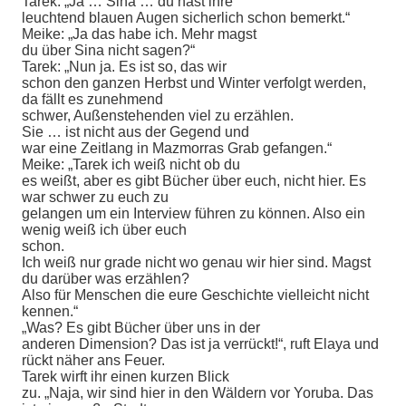
Tarek: „Ja … Sina … du hast ihre
leuchtend blauen Augen sicherlich schon bemerkt.“
Meike: „Ja das habe ich. Mehr magst
du über Sina nicht sagen?“
Tarek: „Nun ja. Es ist so, das wir
schon den ganzen Herbst und Winter verfolgt werden,
da fällt es zunehmend
schwer, Außenstehenden viel zu erzählen.
Sie … ist nicht aus der Gegend und
war eine Zeitlang in Mazmorras Grab gefangen.“
Meike: „Tarek ich weiß nicht ob du
es weißt, aber es gibt Bücher über euch, nicht hier. Es
war schwer zu euch zu
gelangen um ein Interview führen zu können. Also ein
wenig weiß ich über euch
schon.
Ich weiß nur grade nicht wo genau wir hier sind. Magst
du darüber was erzählen?
Also für Menschen die eure Geschichte vielleicht nicht
kennen.“
„Was? Es gibt Bücher über uns in der
anderen Dimension? Das ist ja verrückt!“, ruft Elaya und
rückt näher ans Feuer.
Tarek wirft ihr einen kurzen Blick
zu. „Naja, wir sind hier in den Wäldern vor Yoruba. Das