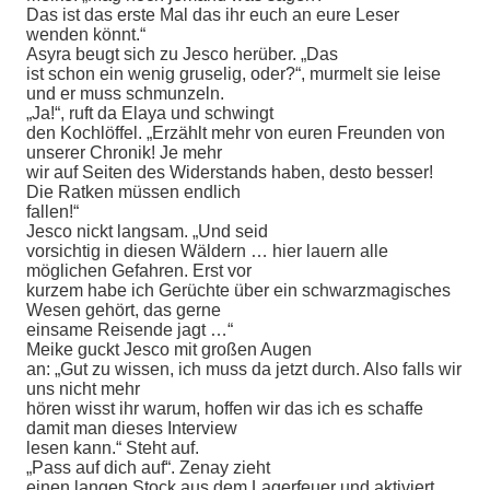
Das ist das erste Mal das ihr euch an eure Leser
wenden könnt.“
Asyra beugt sich zu Jesco herüber. „Das
ist schon ein wenig gruselig, oder?“, murmelt sie leise
und er muss schmunzeln.
„Ja!“, ruft da Elaya und schwingt
den Kochlöffel. „Erzählt mehr von euren Freunden von
unserer Chronik! Je mehr
wir auf Seiten des Widerstands haben, desto besser!
Die Ratken müssen endlich
fallen!“
Jesco nickt langsam. „Und seid
vorsichtig in diesen Wäldern … hier lauern alle
möglichen Gefahren. Erst vor
kurzem habe ich Gerüchte über ein schwarzmagisches
Wesen gehört, das gerne
einsame Reisende jagt …“
Meike guckt Jesco mit großen Augen
an: „Gut zu wissen, ich muss da jetzt durch. Also falls wir
uns nicht mehr
hören wisst ihr warum, hoffen wir das ich es schaffe
damit man dieses Interview
lesen kann.“ Steht auf.
„Pass auf dich auf“. Zenay zieht
einen langen Stock aus dem Lagerfeuer und aktiviert