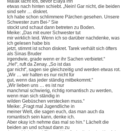
Malak lacht los, bevor Elaya ihn
etwas nach hinten schiebt. „Nein! Gar nicht, die beiden
sind sehr … diskret.
Ich habe schon schlimmere Pärchen gesehen. Unsere
Schwester zum Bei-“ Sie
stockt und schaut dann betreten zu Boden.
Meike: „Das mit eurer Schwester tut
mir wirklich leid. Wenn ich so darüber nachdenke, was
ich gelesen habe bis
jetzt, stimmt ist schon diskret. Tarek verhält sich öfters
als Sinas Bruder
irgendwie, grade wenn er ihr Sachen verbietet.“
„He!“, ruft da Zenay. „So ist das
gar nicht“, sagen sie gleichzeitig und werden etwas rot.
„Wir … wir halten es nur nicht für
gut, wenn das jeder ständig mitbekommt.“
„Wir lieben uns … es ist nur
manchmal schwierig, richtig romantisch zu werden,
wenn man sich ständig in
wilden Gebüschen verstecken muss.“
Meike: „Fragt mal Jugendliche in
meiner Welt, die sagen euch, das man auch da
romantisch sein kann, denke ich.
Aber okay ich nehme das mal so hin.“ Lächelt die
beiden an und schaut dann zu