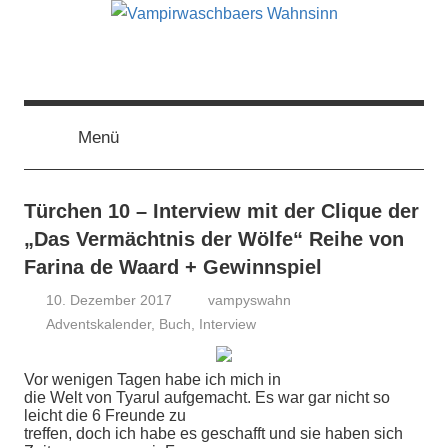
Zum
Inhalt
springen
Vampirwaschbaers
Film,
Bücher,
Events,
Menü
Wahnsinn
Gedanken
halt
mein
Türchen 10 – Interview mit der Clique der
Leben
„Das Vermächtnis der Wölfe“ Reihe von
oder
Farina de Waard + Gewinnspiel
mein
10. Dezember 2017
vampyswahn
persönlicher
Adventskalender
,
Buch
,
Interview
Wahnsinn
Vor wenigen Tagen habe ich mich in
die Welt von Tyarul aufgemacht. Es war gar nicht so
leicht die 6 Freunde zu
treffen, doch ich habe es geschafft und sie haben sich