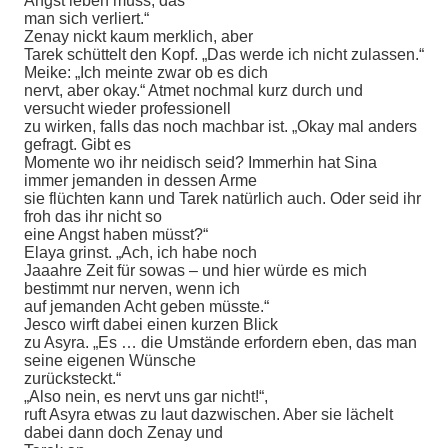
Angst leben muss, das
man sich verliert.“
Zenay nickt kaum merklich, aber
Tarek schüttelt den Kopf. „Das werde ich nicht zulassen.“
Meike: „Ich meinte zwar ob es dich
nervt, aber okay.“ Atmet nochmal kurz durch und
versucht wieder professionell
zu wirken, falls das noch machbar ist. „Okay mal anders
gefragt. Gibt es
Momente wo ihr neidisch seid? Immerhin hat Sina
immer jemanden in dessen Arme
sie flüchten kann und Tarek natürlich auch. Oder seid ihr
froh das ihr nicht so
eine Angst haben müsst?“
Elaya grinst. „Ach, ich habe noch
Jaaahre Zeit für sowas – und hier würde es mich
bestimmt nur nerven, wenn ich
auf jemanden Acht geben müsste.“
Jesco wirft dabei einen kurzen Blick
zu Asyra. „Es … die Umstände erfordern eben, das man
seine eigenen Wünsche
zurücksteckt.“
„Also nein, es nervt uns gar nicht!“,
ruft Asyra etwas zu laut dazwischen. Aber sie lächelt
dabei dann doch Zenay und