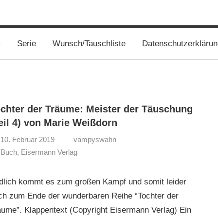
s
m
Serie
Wunsch/Tauschliste
Datenschutzerklärun
chter der Träume: Meister der Täuschung
eil 4) von Marie Weißdorn
10. Februar 2019
vampyswahn
Buch
,
Eisermann Verlag
dlich kommt es zum großen Kampf und somit leider
ch zum Ende der wunderbaren Reihe “Tochter der
äume”. Klappentext (Copyright Eisermann Verlag) Ein