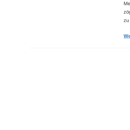
Me
zög
zu 
We