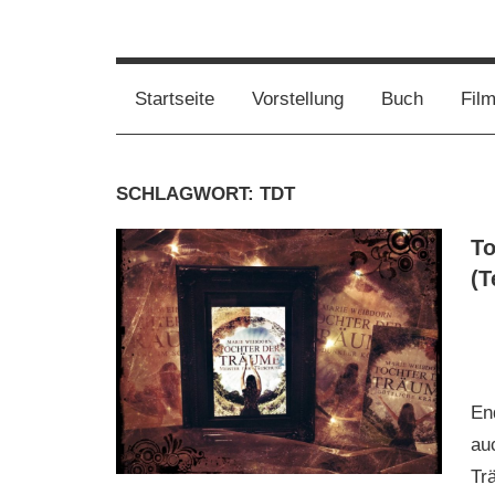
Film,
Vampirwaschbaer
Bücher,
Events,
Wahnsinn
Startseite
Vorstellung
Buch
Fil
Gedanken
halt
mein
SCHLAGWORT:
TDT
Leben
oder
To
mein
(T
persönlicher
Wahnsinn
En
au
Tr