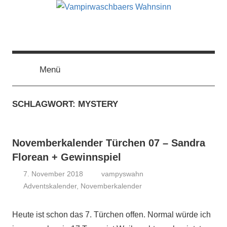
Zum
Inhalt
springen
Vampirwaschbaers
Film,
Bücher,
Events,
Menü
Wahnsinn
Gedanken
halt
SCHLAGWORT:
MYSTERY
mein
Leben
oder
Novemberkalender Türchen 07 – Sandra
mein
persönlicher
Florean + Gewinnspiel
Wahnsinn
7. November 2018
vampyswahn
Adventskalender
,
Novemberkalender
Heute ist schon das 7. Türchen offen. Normal würde ich