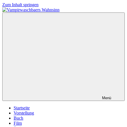
Zum Inhalt springen
Vampirwaschbaers
Film,
Wahnsinn
Bücher,
Events,
Gedanken
halt
mein
Leben
oder
mein
persönlicher
Wahnsinn
Menü
Startseite
Vorstellung
Buch
Film