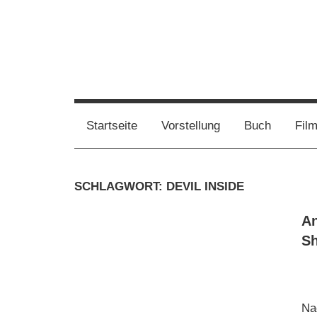
Zum
Inhalt
springen
Film,
Vampirwaschbaer
Bücher,
Events,
Wahnsinn
Startseite
Vorstellung
Buch
Fil
Gedanken
halt
mein
SCHLAGWORT:
DEVIL INSIDE
Leben
oder
An
mein
Sh
persönlicher
Wahnsinn
Na