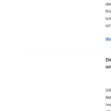
de
Kl
tun
is
We
De
un
100
Me
In