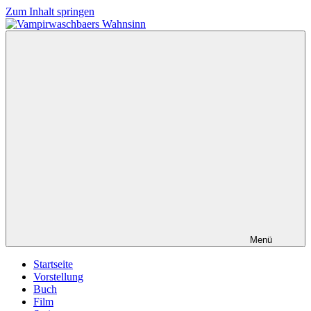
Zum Inhalt springen
Vampirwaschbaers
Film,
Wahnsinn
Bücher,
Events,
Gedanken
halt
mein
Leben
oder
mein
persönlicher
Wahnsinn
Menü
Startseite
Vorstellung
Buch
Film