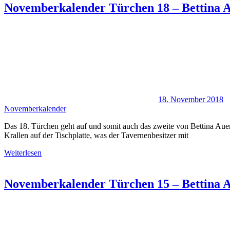
Novemberkalender Türchen 18 – Bettina A
18. November 2018
Novemberkalender
Das 18. Türchen geht auf und somit auch das zweite von Bettina Auer.
Krallen auf der Tischplatte, was der Tavernenbesitzer mit
Weiterlesen
Novemberkalender Türchen 15 – Bettina A