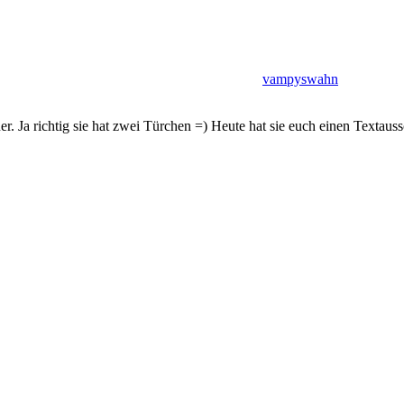
vampyswahn
r. Ja richtig sie hat zwei Türchen =) Heute hat sie euch einen Textaus