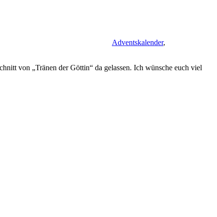
Adventskalender
,
schnitt von „Tränen der Göttin“ da gelassen. Ich wünsche euch viel