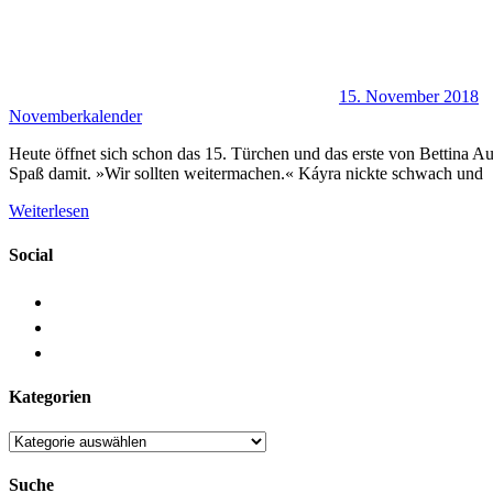
15. November 2018
Novemberkalender
Heute öffnet sich schon das 15. Türchen und das erste von Bettina Aue
Spaß damit. »Wir sollten weitermachen.« Káyra nickte schwach und
Weiterlesen
Social
Kategorien
Kategorien
Suche