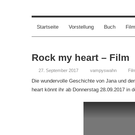
Film,
Vampirwaschbaer
Bücher,
Events,
Wahnsinn
Startseite
Vorstellung
Buch
Fil
Gedanken
halt
mein
Rock my heart – Film
Leben
oder
27. September 2017
vampyswahn
Fil
mein
persönlicher
Die wundervolle Geschichte von Jana und d
Wahnsinn
heart könnt ihr ab Donnerstag 28.09.2017 in 