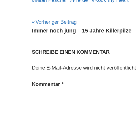
Milan Peschel
Pferde
Rock my Heart
Beitragsnavigation
Vorheriger Beitrag
Immer noch jung – 15 Jahre Killerpilze
SCHREIBE EINEN KOMMENTAR
Deine E-Mail-Adresse wird nicht veröffentlicht
Kommentar
*