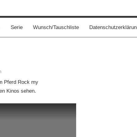
s
m
Serie
Wunsch/Tauschliste
Datenschutzerklärun
m
em Pferd Rock my
den Kinos sehen.