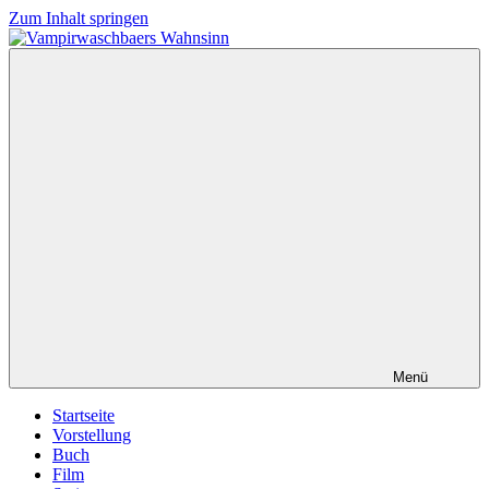
Zum Inhalt springen
Vampirwaschbaers
Film,
Wahnsinn
Bücher,
Events,
Gedanken
halt
mein
Leben
oder
mein
persönlicher
Wahnsinn
Menü
Startseite
Vorstellung
Buch
Film