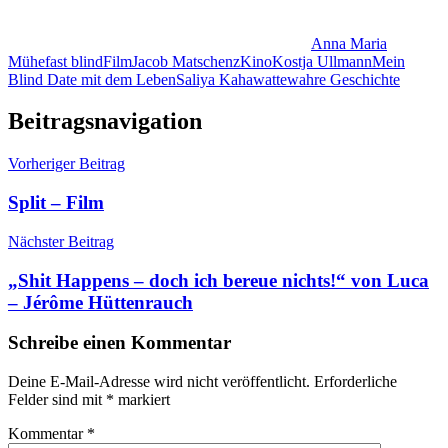
Anna Maria
Mühe
fast blind
Film
Jacob Matschenz
Kino
Kostja Ullmann
Mein
Blind Date mit dem Leben
Saliya Kahawatte
wahre Geschichte
Beitragsnavigation
Vorheriger Beitrag
Split – Film
Nächster Beitrag
„Shit Happens – doch ich bereue nichts!“ von Luca
– Jérôme Hüttenrauch
Schreibe einen Kommentar
Deine E-Mail-Adresse wird nicht veröffentlicht.
Erforderliche
Felder sind mit
*
markiert
Kommentar
*