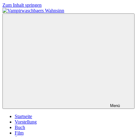
Zum Inhalt springen
Vampirwaschbaers
Film,
Wahnsinn
Bücher,
Events,
Gedanken
halt
mein
Leben
oder
mein
persönlicher
Wahnsinn
Menü
Startseite
Vorstellung
Buch
Film