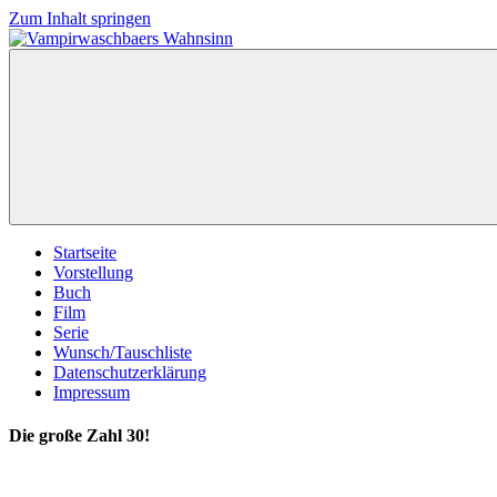
Zum Inhalt springen
Vampirwaschbaers
Film,
Wahnsinn
Bücher,
Events,
Gedanken
halt
mein
Leben
oder
mein
Startseite
persönlicher
Vorstellung
Wahnsinn
Buch
Film
Serie
Wunsch/Tauschliste
Datenschutzerklärung
Impressum
Die große Zahl 30!