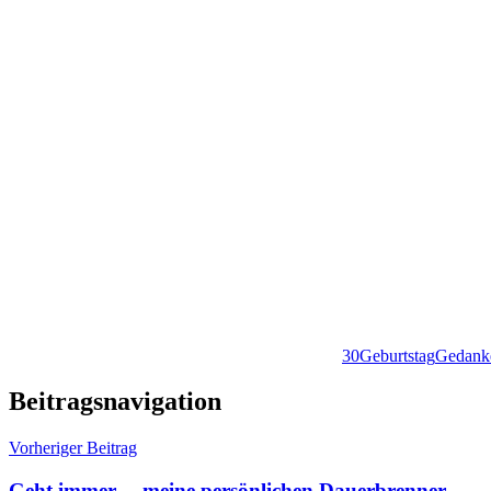
30
Geburtstag
Gedank
Beitragsnavigation
Vorheriger Beitrag
Geht immer… meine persönlichen Dauerbrenner