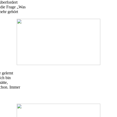
überfordert
 die Frage „Was
mehr gehört
 gelernt
Ich bin
ätte,
schon. Immer