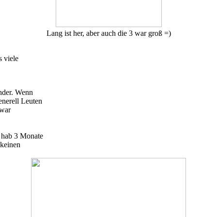
Lang ist her, aber auch die 3 war groß =)
s viele
inder. Wenn
nerell Leuten
zwar
h hab 3 Monate
 keinen