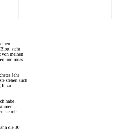
 einen
Blog, steht
kt von meinen
nen und muss
chstes Jahr
te stehen auch
fit zu
ich habe
 kommen
n sie mir
ann die 30