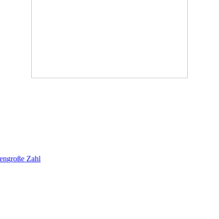
en
große Zahl