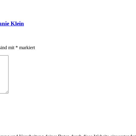
anie Klein
sind mit
*
markiert