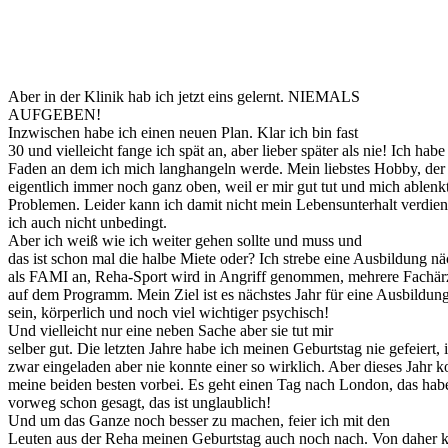
Aber in der Klinik hab ich jetzt eins gelernt. NIEMALS
AUFGEBEN!
Inzwischen habe ich einen neuen Plan. Klar ich bin fast
30 und vielleicht fange ich spät an, aber lieber später als nie! Ich habe
Faden an dem ich mich langhangeln werde. Mein liebstes Hobby, der 
eigentlich immer noch ganz oben, weil er mir gut tut und mich ablen
Problemen. Leider kann ich damit nicht mein Lebensunterhalt verdie
ich auch nicht unbedingt.
Aber ich weiß wie ich weiter gehen sollte und muss und
das ist schon mal die halbe Miete oder? Ich strebe eine Ausbildung nä
als FAMI an, Reha-Sport wird in Angriff genommen, mehrere Fachärz
auf dem Programm. Mein Ziel ist es nächstes Jahr für eine Ausbildung 
sein, körperlich und noch viel wichtiger psychisch!
Und vielleicht nur eine neben Sache aber sie tut mir
selber gut. Die letzten Jahre habe ich meinen Geburtstag nie gefeiert, 
zwar eingeladen aber nie konnte einer so wirklich. Aber dieses Jahr
meine beiden besten vorbei. Es geht einen Tag nach London, das habe
vorweg schon gesagt, das ist unglaublich!
Und um das Ganze noch besser zu machen, feier ich mit den
Leuten aus der Reha meinen Geburtstag auch noch nach. Von daher k