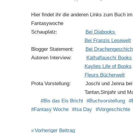
Hier findet ihr die anderen Links zum Buch i
Fantasywoche
Schauplatz:
Bei Diabooks
Bei Franzis Lesewelt
Blogger Statement:
Bei Drachengeschicht
Autoren Interview:
Kathaflauschi Books
Kaylies Life of Books
Fleurs Bücherwelt
Prota Vorstellung: Joschi und Jenna be
Tantan,Sinjahr und Marci
Bis das Eis Bricht
Buchvorstellung
Fantasy Woche
Isa Day
Vorgeschichte
Beitragsnavigation
Vorheriger Beitrag