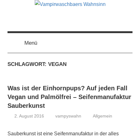
Zum
Inhalt
springen
Vampirwaschbaers
Film,
Bücher,
Events,
Menü
Wahnsinn
Gedanken
halt
SCHLAGWORT:
VEGAN
mein
Leben
oder
Was ist der Einhornpups? Auf jeden Fall
mein
persönlicher
Vegan und Palmölfrei – Seifenmanufaktur
Wahnsinn
Sauberkunst
2. August 2016
vampyswahn
Allgemein
Sauberkunst ist eine Seifenmanufaktur in der alles