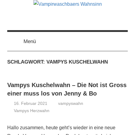
Zum
Inhalt
springen
Vampirwaschbaers
Film,
Bücher,
Events,
Menü
Wahnsinn
Gedanken
halt
SCHLAGWORT:
VAMPYS KUSCHELWAHN
mein
Leben
oder
Vampys Kuschelwahn – Die Not ist Gross
mein
persönlicher
einer muss los von Jenny & Bo
Wahnsinn
16. Februar 2021
vampyswahn
Vampys Herzwahn
Hallo zusammen, heute geht’s wieder in eine neue