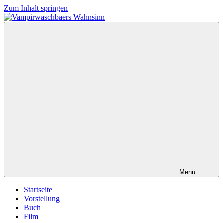
Zum Inhalt springen
Vampirwaschbaers
Film,
Wahnsinn
Bücher,
Events,
Gedanken
halt
mein
Leben
oder
mein
persönlicher
Wahnsinn
Menü
Startseite
Vorstellung
Buch
Film