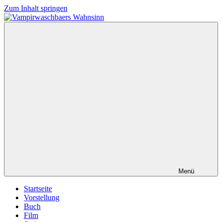
Zum Inhalt springen
Vampirwaschbaers
Film,
Wahnsinn
Bücher,
Events,
Gedanken
halt
mein
Leben
oder
mein
persönlicher
Wahnsinn
Menü
Startseite
Vorstellung
Buch
Film