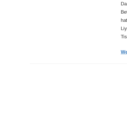
Da
Bet
ha
Li
Ti
We