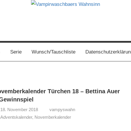
s
m
Serie
Wunsch/Tauschliste
Datenschutzerklärun
vemberkalender Türchen 18 – Bettina Auer
Gewinnspiel
18. November 2018
vampyswahn
Adventskalender
,
Novemberkalender