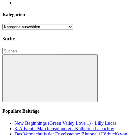
Kategorien
Kategorien
Suche
Suchen
nach:
Suchen
Populäre Beiträge
New Beginnings (Green Valley Love 1) - Lilly Lucas
3. Advent - Märchenspinnerei - Katherina Ushachov
Das Vermächtnis der Engelssteine: Blutopal (Hörbuch) von