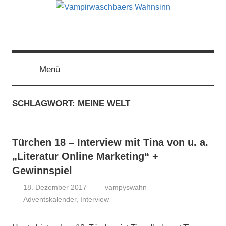
Zum
Inhalt
springen
Vampirwaschbaers
Film,
Bücher,
Events,
Menü
Wahnsinn
Gedanken
halt
SCHLAGWORT:
MEINE WELT
mein
Leben
oder
Türchen 18 – Interview mit Tina von u. a.
mein
persönlicher
„Literatur Online Marketing“ +
Wahnsinn
Gewinnspiel
18. Dezember 2017
vampyswahn
Adventskalender
,
Interview