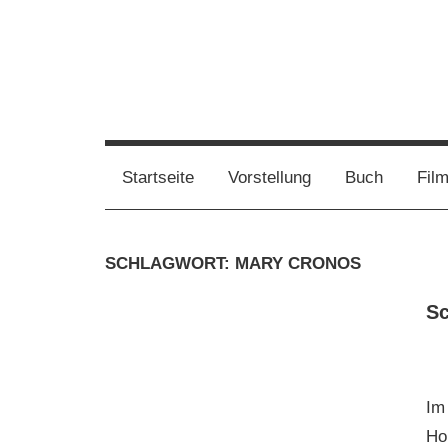
Zum
Inhalt
springen
Film,
Vampirwaschbaer
Bücher,
Events,
Wahnsinn
Startseite
Vorstellung
Buch
Fil
Gedanken
halt
mein
SCHLAGWORT:
MARY CRONOS
Leben
oder
Sc
mein
persönlicher
Wahnsinn
Im
Hou