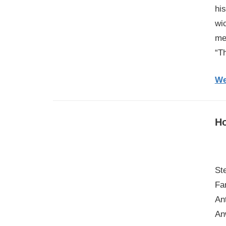
hi
wi
me
“T
We
Ho
Ste
Fa
An
An