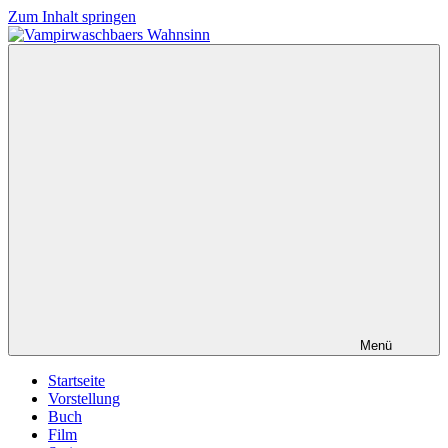
Zum Inhalt springen
Vampirwaschbaers
Film,
Wahnsinn
Bücher,
Events,
Gedanken
halt
mein
Leben
oder
mein
persönlicher
Wahnsinn
Menü
Startseite
Vorstellung
Buch
Film