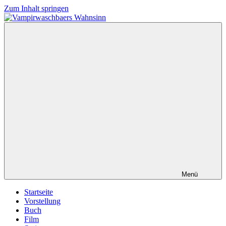
Zum Inhalt springen
Vampirwaschbaers
Film,
Wahnsinn
Bücher,
Events,
Gedanken
halt
mein
Leben
oder
mein
persönlicher
Wahnsinn
Menü
Startseite
Vorstellung
Buch
Film