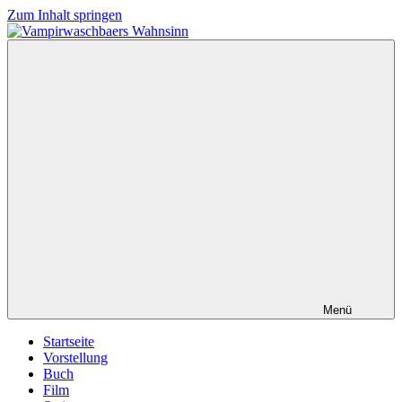
Zum Inhalt springen
Vampirwaschbaers
Film,
Wahnsinn
Bücher,
Events,
Gedanken
halt
mein
Leben
oder
mein
persönlicher
Wahnsinn
Menü
Startseite
Vorstellung
Buch
Film