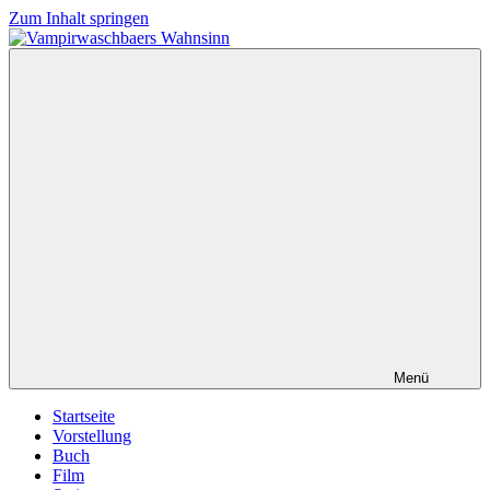
Zum Inhalt springen
Vampirwaschbaers
Film,
Wahnsinn
Bücher,
Events,
Gedanken
halt
mein
Leben
oder
mein
persönlicher
Wahnsinn
Menü
Startseite
Vorstellung
Buch
Film