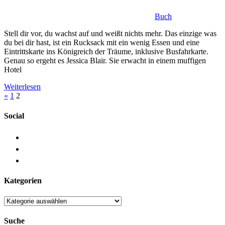
Buch
Stell dir vor, du wachst auf und weißt nichts mehr. Das einzige was
du bei dir hast, ist ein Rucksack mit ein wenig Essen und eine
Eintrittskarte ins Königreich der Träume, inklusive Busfahrkarte.
Genau so ergeht es Jessica Blair. Sie erwacht in einem muffigen
Hotel
Weiterlesen
Beitragsnavigation
Vorherige
«
1
2
Beiträge
Social
Kategorien
Kategorien
Suche