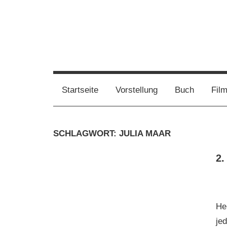
Zum
Inhalt
springen
Film,
Vampirwaschbaer
Bücher,
Events,
Wahnsinn
Startseite
Vorstellung
Buch
Fil
Gedanken
halt
mein
SCHLAGWORT:
JULIA MAAR
Leben
oder
2.
mein
persönlicher
Wahnsinn
He
je