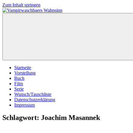
Zum Inhalt springen
Vampirwaschbaers
Film,
Wahnsinn
Bücher,
Events,
Gedanken
halt
mein
Leben
oder
mein
Startseite
persönlicher
Vorstellung
Wahnsinn
Buch
Film
Serie
Wunsch/Tauschliste
Datenschutzerklärung
Impressum
Schlagwort:
Joachim Masannek