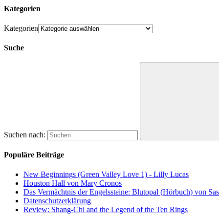
Kategorien
Kategorien
Suche
Suchen nach:
Populäre Beiträge
New Beginnings (Green Valley Love 1) - Lilly Lucas
Houston Hall von Mary Cronos
Das Vermächtnis der Engelssteine: Blutopal (Hörbuch) von Sas
Datenschutzerklärung
Review: Shang-Chi and the Legend of the Ten Rings