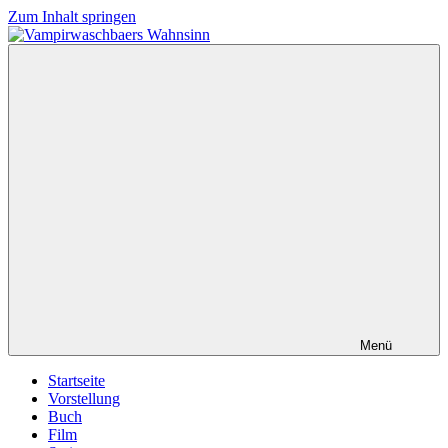
Zum Inhalt springen
Vampirwaschbaers
Film,
Wahnsinn
Bücher,
Events,
Gedanken
halt
mein
Leben
oder
mein
persönlicher
Wahnsinn
Menü
Startseite
Vorstellung
Buch
Film