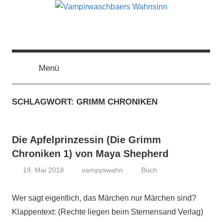
Zum
Inhalt
springen
Vampirwaschbaers
Film,
Bücher,
Events,
Menü
Wahnsinn
Gedanken
halt
SCHLAGWORT:
GRIMM CHRONIKEN
mein
Leben
oder
Die Apfelprinzessin (Die Grimm
mein
persönlicher
Chroniken 1) von Maya Shepherd
Wahnsinn
19. Mai 2018
vampyswahn
Buch
Wer sagt eigentlich, das Märchen nur Märchen sind?
Klappentext: (Rechte liegen beim Sternensand Verlag)